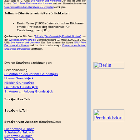
2010 21:18 UTC. URL:
Die Autoren und Versionen
Der Text ist unter der
Lizenz
GNU Free Documentation License
und der Lizenzbestimmungen
Commons Attribution-ShareAlike 3.0 Unported
verf�gbar.
Julbach (Oberösterreich).Persönlichkeiten.
Erwin Reiter (*1933) österreichischer Bildhauer,
emerit. Professor der Hochschule für
Gestaltung, Linz (OÖ.)
Quellenangabe:
Die Seite "
Julbach (Oberösterreich).Persönlichkeiten."
aus
der
Wikipedia Enzyklop�die
. Bearbeitungsstand 11. März 2010 21:18 UTC.
URL:
Die Autoren und Versionen
Der Text ist unter der Lizenz
GNU Free
Documentation License
und der Lizenzbestimmungen
Commons Attribution-
ShareAlike 3.0 Unported
verf�gbar.
Diverse Stra�enbezeichnungen:
Leithensiedlung
St. Anton an der Jeßnitz Grundst�ck
Uderns Grundst�ck
Hörbich Grundst�ck
Gaubitsch Grundst�ck
St. Anton am Arlberg Grundst�ck
Stra�en1 -a.Teil-
Stra�en -b.Teil-
Stra�en von Julbach:
(Stra�enOest)
Friedhofweg Julbach
Schulstraße Julbach
Eichenweg Julbach
Tiefe Gasse Julbach