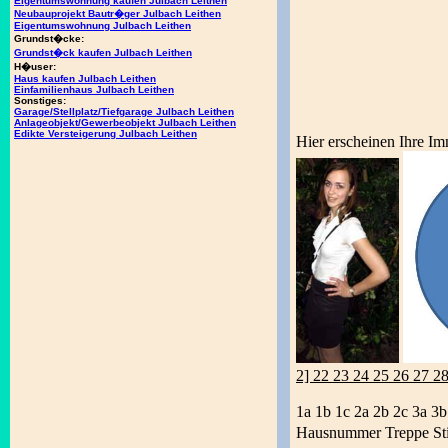
Eigentumswohnung kaufen Julbach Leithen
Neubauprojekt Bautr�ger Julbach Leithen
Eigentumswohnung Julbach Leithen
Grundst�cke:
Grundst�ck kaufen Julbach Leithen
H�user:
Haus kaufen Julbach Leithen
Einfamilienhaus Julbach Leithen
Sonstiges:
Garage/Stellplatz/Tiefgarage Julbach Leithen
Anlageobjekt/Gewerbeobjekt Julbach Leithen
Edikte Versteigerung Julbach Leithen
Hier erscheinen Ihre Im
2] 22 23 24 25 26 27 2
1a 1b 1c 2a 2b 2c 3a 3b
Hausnummer Treppe St