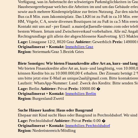
Verfügung, was in Anbetracht der schwierigen Parkmöglichkeiten in Graz
Hausbesorgerehepaar welches die Arbeiten im und um das Gebäude erledi
sowie auch mehrere Kinderspielplätze zur freien Nutzung. Zur den nächs
Bus ca.8 Min. zum Jakominiplatz. Das LKH ist zu Fuß in ca.10 Min. errei
HM, Vögele, C A, sowie diversen Boutiquen ist zu Fuß in ca.5 Min erreich
Kontakt mit uns auf - per Email: a.maier[at]laendle-immo.com oder tele
bestem Wissen. Irrtum und Zwischenverkauf vorbehalten. Alle m2 Angabe
Rechtsgrundlage gilt allein der abgeschlossene Kaufvertrag. §15 Makler
Lage:
Lissagasse 12/2, 8020 Graz
Anbieter:
Gewerblich
Preis:
149000.
Originalinserat + Kontakt:
Immobilien Graz
Region:
Steiermark/Graz 5.Bezirk Gries
Biete Sonstiges: Wir bieten Finanzkredite aller Art an, kurz- und lang
Wir bieten Finanzkredite aller Art an, kurz- und langfristig, von 10.000
können Kredite bis zu 10.000.000,00 € erhalten. Der Zinssatz beträgt 2 
uns bitte jetzt eine E-Mail an unique2aal@gmail.com. Bitte kontaktiere
Laufzeit: WhatsApp-Nummer: Land: Zweck des Kredits: Bitte senden S
Lage:
Berlin
Anbieter:
Privat
Preis:
10000.00 �
Originalinserat + Kontakt:
Immobilien Berlin
Region:
Burgenland/Zwettl
Suche Häuser kaufen: Haus oder Baugrund
Ehepaar mit Kind sucht Haus oder Baugrund in Perchtoldsdorf. Wir sind
Lage:
Perchtoldsdorf
Anbieter:
Privat
Preis:
0.00 �
Originalinserat + Kontakt:
Immobilien Perchtoldsdorf
Region:
Niederösterreich/Mödling