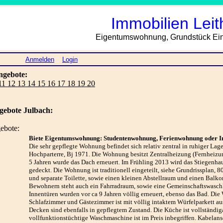
Immobilien Leit
Eigentumswohnung, Grundstück Einf
Anmelden
Login
ngebote:
 11 12 13 14 15 16 17 18 19 20
gebote Julbach:
ebote:
Biete Eigentumswohnung: Studentenwohnung, Ferienwohnung oder I
Die sehr gepflegte Wohnung befindet sich relativ zentral in ruhiger Lag
Hochparterre, Bj 1971. Die Wohnung besitzt Zentralheizung (Fernheizung
5 Jahren wurde das Dach erneuert. Im Frühling 2013 wird das Stiegenh
gedeckt. Die Wohnung ist traditionell eingeteilt, siehe Grundrissplan
und separate Toilette, sowie einen kleinen Abstellraum und einen Balko
Bewohnern steht auch ein Fahrradraum, sowie eine Gemeinschaftswaschk
Innentüren wurden vor ca 9 Jahren völlig erneuert, ebenso das Bad. Di
Schlafzimmer und Gästezimmer ist mit völlig intaktem Würfelparkett a
Decken sind ebenfalls in gepflegtem Zustand. Die Küche ist vollständig
vollfunktionstüchtige Waschmaschine ist im Preis inbegriffen. Kabelans