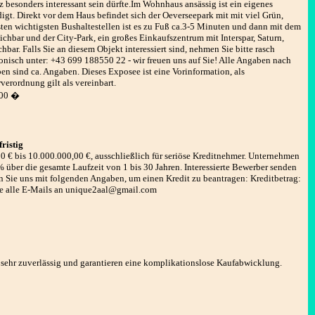
 besonders interessant sein dürfte.Im Wohnhaus ansässig ist ein eigenes
gt. Direkt vor dem Haus befindet sich der Oeverseepark mit mit viel Grün,
ten wichtigsten Bushaltestellen ist es zu Fuß ca.3-5 Minuten und dann mit dem
chbar und der City-Park, ein großes Einkaufszentrum mit Interspar, Saturn,
bar. Falls Sie an diesem Objekt interessiert sind, nehmen Sie bitte rasch
fonisch unter: +43 699 188550 22 - wir freuen uns auf Sie! Alle Angaben nach
n sind ca. Angaben. Dieses Exposee ist eine Vorinformation, als
verordnung gilt als vereinbart.
00 �
fristig
,00 € bis 10.000.000,00 €, ausschließlich für seriöse Kreditnehmer. Unternehmen
% über die gesamte Laufzeit von 1 bis 30 Jahren. Interessierte Bewerber senden
n Sie uns mit folgenden Angaben, um einen Kredit zu beantragen: Kreditbetrag:
ie alle E-Mails an unique2aal@gmail.com
 sehr zuverlässig und garantieren eine komplikationslose Kaufabwicklung.