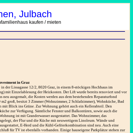
hen, Julbach
amilienhaus kaufen / mieten
nvestment in Graz
e in der Lissagasse 12/2, 8020 Graz, in einem 8-stöckigen Hochhaus im
) mit Einzelablesung der Heizkosten. Der Lift wurde bereits renoviert und vor
aus neu ausgemalt, die Kosten werden aus dem bestehenden Reparaturfond
, 80 m2 groß, besitzt 3 Zimmer (Wohnzimmer, 2 Schlafzimmer), Wohnküche, Bad
n mit Blick ins Grüne. Zur Wohnung gehört auch ein Kellerabteil. Den
üche zur Verfügung. Sämtliche Fenster und Balkontüren, sowie auch die
e Wohnung ist mit Granderwasser ausgestattet. Das Wohnzimmer, das
usgelegt, der Flur und die Küche mit neuwertigem Linoleum. Wände und
ausgestattet, E-Herd und die Kühl-Gefrierkombination sind neu. Auch eine
chluß für TV ist ebenfalls vorhanden. Einige hauseigene Parkplätze stehen zur