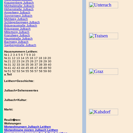
Kraupenberg Julbach
Mühltalstraße Julbach
Höhenstraße Julbach
Angerlweg Julbach
Sonnenweg Julbach
Mühlweg Julbach
Schlägerbergweg Julbach
Bräueraustraße Julbach
Bräugasse Julbach
Mitterberg Julbach
Kranzlweg Julbach
Hauptstraße Julbach
Bachweg Julbach
Sagbergstraße Julbach
Hausnummern Leithen:
Nr.1 2 3 4 5 6 7 5 9 10
Nr.11 12 13 14 15 16 17 18 19 20
Nr.21 22 23 24 25 26 27 28 29 30
Nr.31 32 33 34 35 36 37 38 39 40
Nr.41 42 43 44 45 46 47 48 49 50
Nr.51 52 53 54 55 56 57 58 59 60
a.Teil
Leithen+Geschichte:
Julbach+Sehenswertes
Julbach+Kultur:
Markt:
Realit�ten:
Wohnungen
Mietwohnungen Julbach Leithen
Mietwohnung mieten Julbach Leithen