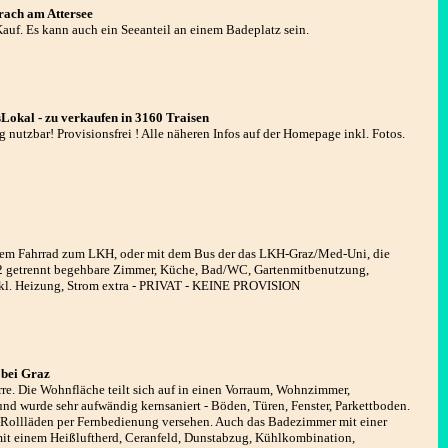
rach am Attersee
auf. Es kann auch ein Seeanteil an einem Badeplatz sein.
Lokal - zu verkaufen in 3160 Traisen
 nutzbar! Provisionsfrei ! Alle näheren Infos auf der Homepage inkl. Fotos.
em Fahrrad zum LKH, oder mit dem Bus der das LKH-Graz/Med-Uni, die
, 2 getrennt begehbare Zimmer, Küche, Bad/WC, Gartenmitbenutzung,
inkl. Heizung, Strom extra - PRIVAT - KEINE PROVISION
 bei Graz
e. Die Wohnfläche teilt sich auf in einen Vorraum, Wohnzimmer,
nd wurde sehr aufwändig kernsaniert - Böden, Türen, Fenster, Parkettboden.
 Rollläden per Fernbedienung versehen. Auch das Badezimmer mit einer
mit einem Heißluftherd, Ceranfeld, Dunstabzug, Kühlkombination,