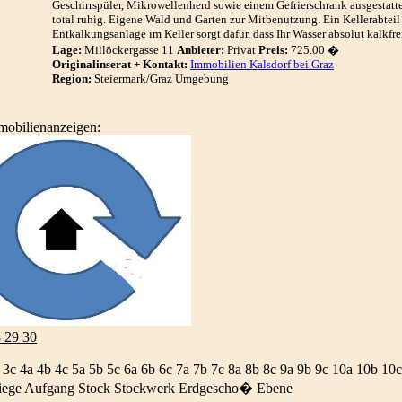
Geschirrspüler, Mikrowellenherd sowie einem Gefrierschrank ausgestattet
total ruhig. Eigene Wald und Garten zur Mitbenutzung. Ein Kellerabtei
Entkalkungsanlage im Keller sorgt dafür, dass Ihr Wasser absolut kalkfrei
Lage:
Millöckergasse 11
Anbieter:
Privat
Preis:
725.00 �
Originalinserat + Kontakt:
Immobilien Kalsdorf bei Graz
Region:
Steiermark/Graz Umgebung
mobilienanzeigen:
8 29 30
 3c 4a 4b 4c 5a 5b 5c 6a 6b 6c 7a 7b 7c 8a 8b 8c 9a 9b 9c 10a 10b 10c
iege Aufgang Stock Stockwerk Erdgescho� Ebene