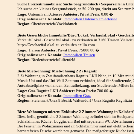
Suche Freizeitimmobilien: Suche Seegrundstück / Seeparzelle in Unte
Ich suche ein kleines Seegrundstück, ca 50-200 qm, direkt am See zum K
Lage:
Unterach am Attersee
Anbieter:
Privat
Preis:
0.00 �
Originalinserat + Kontakt:
Immobilien Unterach am Attersee
Region:
Oberösterreich/Vöcklabruck
Biete Gewerbliche Immobilie/Büro/Lokal: VerkaufsLokal - Geschäfts
VerkaufsLokal - GeschäftsLokal - zu verkaufen in 3160 Traisen Vielseitig
http://GeschaeftsLokal-zu-verkaufen.azillo.com
Lage:
Traisen
Anbieter:
Privat
Preis:
75000.00 �
Originalinserat + Kontakt:
Immobilien Traisen
Region:
Niederösterreich/Lilienfeld
Biete Mietwohnung: Mietwohnung 2 Zi Ragnitz
2 Zi Wohnung in Zweifamilienhaus Ragnitz LKH Nähe, in 10 Min mit d
Musik-Uni und das Uni-Wall-Zentrum verbindet, ideal für Studierende
Autoabstellplatz vorhanden, Zentralheizung, nur Studierende, Miiete 
Lage:
Graz Ragnitz LKH
Anbieter:
Privat
Preis:
700.00 �
Originalinserat + Kontakt:
Immobilien Graz
Region:
Steiermark/Graz 9.Bezirk Waltendorf / Graz Ragnitz Ragnitzta
Biete Wohnungen mieten: Exklusive 2 Zimmer-Wohnung in Kalsdorf
Diese helle, gemütliche 2 Zimmer-Wohnung befindet sich im Hochparterr
Schlafzimmer, Küche , Loggia, ein Bad mit separatem WC, Abstellraum u
Die Fenster im Wohnzimmer und im Schlafzimmer sind mit elektrischen
barrierefreien Dusche wurde neu gemacht. Die maßgefertigte Küche ist 