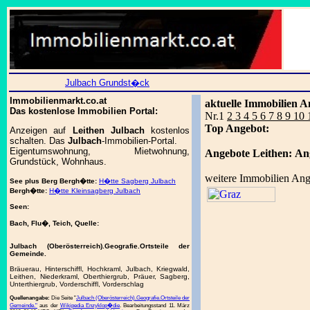
Julbach Grundst�ck
Immobilienmarkt.co.at
aktuelle Immobilien A
Das kostenlose Immobilien Portal:
Nr.1
2 3 4 5 6 7 8 9 10
Top Angebot:
Anzeigen auf
Leithen Julbach
kostenlos
schalten. Das
Julbach
-Immobilien-Portal.
Eigentumswohnung, Mietwohnung,
Angebote Leithen:
An
Grundstück, Wohnhaus.
weitere Immobilien Ang
See plus Berg
Bergh�tte:
H�tte Sagberg Julbach
Bergh�tte:
H�tte Kleinsagberg Julbach
Seen:
Bach, Flu�, Teich, Quelle:
Julbach (Oberösterreich).Geografie.Ortsteile der
Gemeinde.
Bräuerau, Hinterschiffl, Hochkraml, Julbach, Kriegwald,
Leithen, Niederkraml, Oberthiergrub, Präuer, Sagberg,
Unterthiergrub, Vorderschiffl, Vorderschlag
Quellenangabe:
Die Seite "
Julbach (Oberösterreich).Geografie.Ortsteile der
Gemeinde."
aus der
Wikipedia Enzyklop�die
. Bearbeitungsstand 11. März